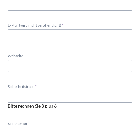
Pflichtfeld
E-Mail (wird nicht veröffentlicht)
*
Webseite
Pflichtfeld
Sicherheitsfrage
*
Bitte rechnen Sie 8 plus 6.
Pflichtfeld
Kommentar
*