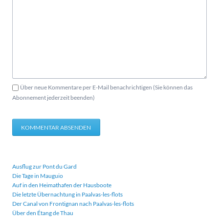
Über neue Kommentare per E-Mail benachrichtigen (Sie können das
Abonnement jederzeit beenden)
KOMMENTAR ABSENDEN
Ausflug zur Pont du Gard
Die Tage in Mauguio
Auf in den Heimathafen der Hausboote
Die letzte Übernachtung in Paalvas-les-flots
Der Canal von Frontignan nach Paalvas-les-flots
Über den Étang de Thau