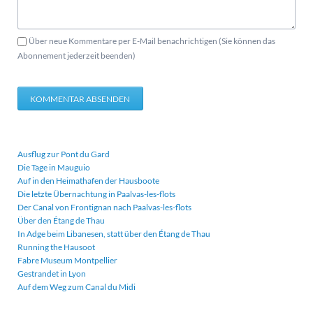
Über neue Kommentare per E-Mail benachrichtigen (Sie können das
Abonnement jederzeit beenden)
KOMMENTAR ABSENDEN
Ausflug zur Pont du Gard
Die Tage in Mauguio
Auf in den Heimathafen der Hausboote
Die letzte Übernachtung in Paalvas-les-flots
Der Canal von Frontignan nach Paalvas-les-flots
Über den Étang de Thau
In Adge beim Libanesen, statt über den Étang de Thau
Running the Hausoot
Fabre Museum Montpellier
Gestrandet in Lyon
Auf dem Weg zum Canal du Midi